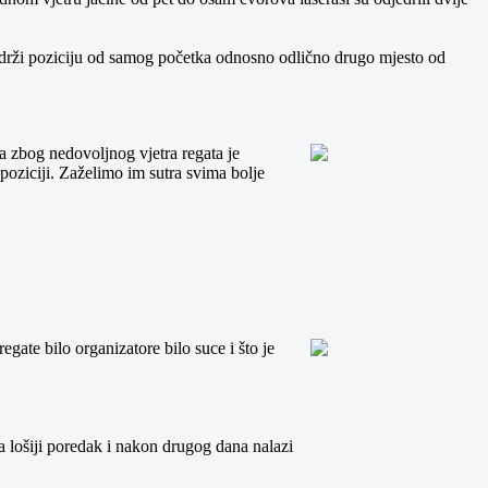
jek drži poziciju od samog početka odnosno odlično drugo mjesto od
na zbog nedovoljnog vjetra regata je
oj poziciji. Zaželimo im sutra svima bolje
egate bilo organizatore bilo suce i što je
ta lošiji poredak i nakon drugog dana nalazi