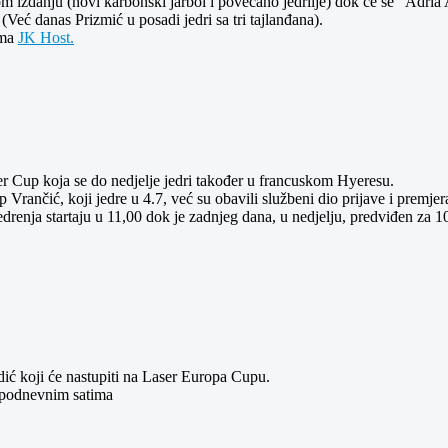
om izdanju (novi karbonski jarbol i povećano jedrilje) dok će se "Adria
 (Već danas Prizmić u posadi jedri sa tri tajlanđana).
ama
JK Host.
er Cup koja se do nedjelje jedri također u francuskom Hyeresu.
p Vrančić, koji jedre u 4.7, već su obavili službeni dio prijave i premje
drenja startaju u 11,00 dok je zadnjeg dana, u nedjelju, predviđen za 10
dić koji će nastupiti na Laser Europa Cupu.
e podnevnim satima