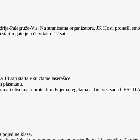
drija-Palagruža-Vis. Na stranicama organizatora, JK Host, pronašli smo
start regate je u četvrtak u 12 sati.
3 sati startale su zlatne laserašice.
om plasmanu.
entarima i utiscima o proteklim dvijema regatama a Tini već sada ČESTI
a pojedine klase.
o ga je na žalost u ukupnom plasmanu postavilo na 15. poziciju. Za njeg