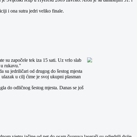
ji i ona sutra jedri veliko finale.
ate su započele tek iza 15 sati. Uz vrlo slab
m u rukavu."
da su jedriličari od drugog do šestog mjesta
. ulazak u cilj ćime je svoj ukupni plasman
tigla do odličnog šestog mjesta. Danas se još
padnom vjetru jačine od pet do osam čvorova laseraši su odjedrili dvije