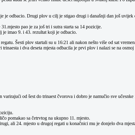
je je odbacio. Drugi plov u cilj je stigao drugi i današnji dan još uvi
1.mjesto pao je za još tri i sutra starta sa 14 pozicije.
je imao 9. i 43. rezultat koji je odbacio.
egatu. Šesti plov startali su u 16:21 ali nakon nešto više od sat vreme
 tri trinaesta i dva deseta mjesta odbacila je prvi plov i nalazi se na osm
n varirajući od šest do trinaest čvorova i dobro je namučio sve učesnke r
ziciju.
riličo pomakao sa četrvtog na ukupno 11. mjesto.
drugi, ali 24. mjesto u drugoj regati u konačnici mu je donjelo dva mjes