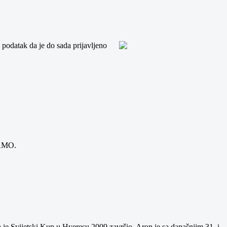
 podatak da je do sada prijavljeno
TAMO.
a je Svijetski Kup u Hyeresu 2009 završio. Aron je sa današnjim 31. i