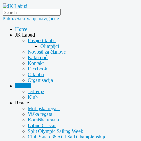
Prikaz/Sakrivanje navigacije
Home
JK Labud
Povijest kluba
Olimpijci
Novosti za članove
Kako doći
Kontakt
Facebook
O klubu
Organizacija
Novosti
Jedrenje
Klub
Regate
Mrdujska regata
Viška regata
Komiška regata
Labud Classic
Split Olympic Sailing Week
Club Swan 36 ACI Sail Championship