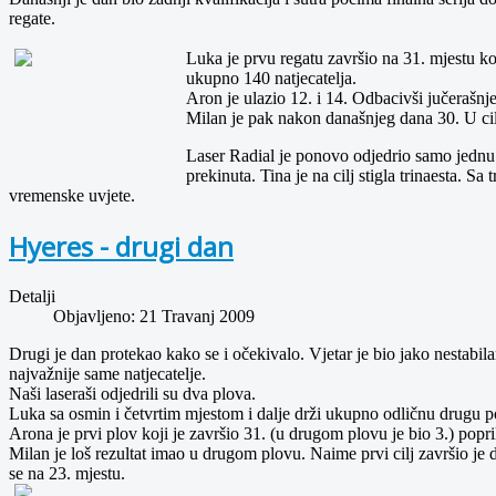
regate.
Luka je prvu regatu završio na 31. mjestu ko
ukupno 140 natjecatelja.
Aron je ulazio 12. i 14. Odbacivši jučerašnje 3
Milan je pak nakon današnjeg dana 30. U cilj 
Laser Radial je ponovo odjedrio samo jednu r
prekinuta. Tina je na cilj stigla trinaesta. Sa
vremenske uvjete.
Hyeres - drugi dan
Detalji
Objavljeno: 21 Travanj 2009
Drugi je dan protekao kako se i očekivalo. Vjetar je bio jako nestabila
najvažnije same natjecatelje.
Naši laseraši odjedrili su dva plova.
Luka sa osmin i četvrtim mjestom i dalje drži ukupno odličnu drugu po
Arona je prvi plov koji je završio 31. (u drugom plovu je bio 3.) pop
Milan je loš rezultat imao u drugom plovu. Naime prvi cilj završio je 
se na 23. mjestu.