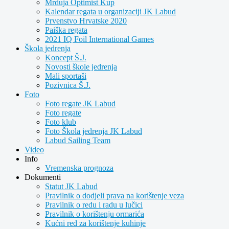
Mrduja Optimist Kup
Kalendar regata u organizaciji JK Labud
Prvenstvo Hrvatske 2020
Paiška regata
2021 IQ Foil International Games
Škola jedrenja
Koncept Š.J.
Novosti škole jedrenja
Mali sportaši
Pozivnica Š.J.
Foto
Foto regate JK Labud
Foto regate
Foto klub
Foto Škola jedrenja JK Labud
Labud Sailing Team
Video
Info
Vremenska prognoza
Dokumenti
Statut JK Labud
Pravilnik o dodjeli prava na korištenje veza
Pravilnik o redu i radu u lučici
Pravilnik o korištenju ormarića
Kućni red za korištenje kuhinje