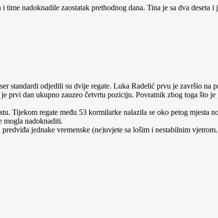
a i time nadoknadile zaostatak prethodnog dana. Tina je sa dva deseta i
r standardi odjedili su dvije regate. Luka Radelić prvu je završio na 
i je prvi dan ukupno zauzeo četvrtu poziciju. Povratnik zbog toga što j
estu. Tijekom regate među 53 kormilarke nalazila se oko petog mjesta no
e mogla nadoknaditi.
an predviđa jednake vremenske (ne)uvjete sa lošim i nestabilnim vjetrom.