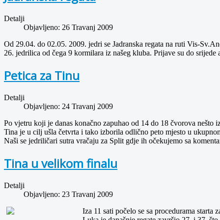
Detalji
Objavljeno: 26 Travanj 2009
Od 29.04. do 02.05. 2009. jedri se Jadranska regata na ruti Vis-Sv.An
26. jedrilica od čega 9 kormilara iz našeg kluba. Prijave su do srijede a 
Petica za Tinu
Detalji
Objavljeno: 24 Travanj 2009
Po vjetru koji je danas konačno zapuhao od 14 do 18 čvorova nešto iza 1
Tina je u cilj ušla četvrta i tako izborila odlično peto mjesto u ukupn
Naši se jedriličari sutra vračaju za Split gdje ih očekujemo sa kom
Tina u velikom finalu
Detalji
Objavljeno: 23 Travanj 2009
Iza 11 sati počelo se sa procedurama starta z
Luka je današnje regate završio 27. i 37. št