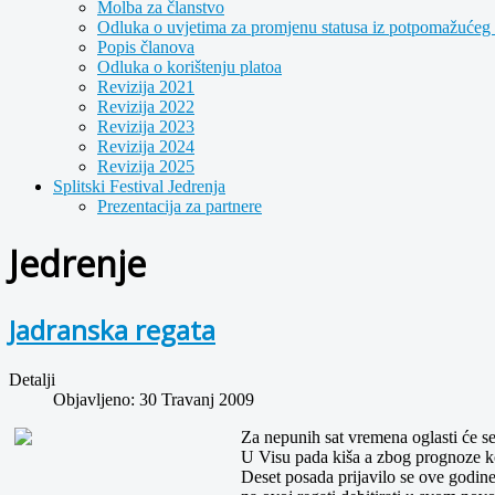
Molba za članstvo
Odluka o uvjetima za promjenu statusa iz potpomažućeg 
Popis članova
Odluka o korištenju platoa
Revizija 2021
Revizija 2022
Revizija 2023
Revizija 2024
Revizija 2025
Splitski Festival Jedrenja
Prezentacija za partnere
Jedrenje
Jadranska regata
Detalji
Objavljeno: 30 Travanj 2009
Za nepunih sat vremena oglasti će se 
U Visu pada kiša a zbog prognoze koja
Deset posada prijavilo se ove godine