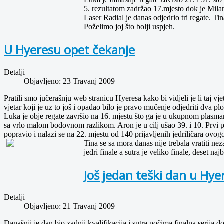
5. rezultatom zadržao 17.mjesto dok je Milan
Laser Radial je danas odjedrio tri regate. Tin
Poželimo joj što bolji uspjeh.
U Hyeresu opet čekanje
Detalji
Objavljeno: 23 Travanj 2009
Pratili smo jučerašnju web stranicu Hyeresa kako bi vidjeli je li taj vj
vjetar koji je uz to još i opadao bilo je pravo mučenje odjedriti dva plov
Luka je obje regate završio na 16. mjestu što ga je u ukupnom plasmanu
sa vrlo malom bodovnom razlikom. Aron je u cilj ušao 39. i 10. Prvi pl
popravio i nalazi se na 22. mjestu od 140 prijavljenih jedriličara ovo
Tina se sa mora danas nije trebala vratiti ne
jedri finale a sutra je veliko finale, deset najb
Još jedan teški dan u Hye
Detalji
Objavljeno: 21 Travanj 2009
Današnji je dan bio zadnji kvalifikacija i sutra počima finalna serija d