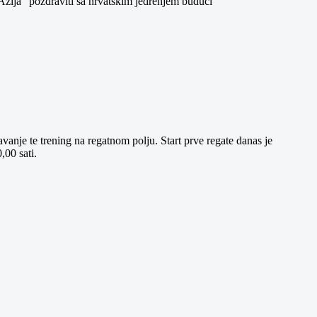
 Azija" pozdraviti sa hrvatskim jedrenjem budući
ravanje te trening na regatnom polju. Start prve regate danas je
,00 sati.