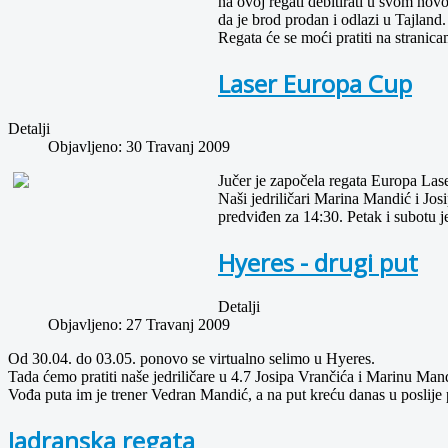
na ovoj regati debitirati u svom nov
da je brod prodan i odlazi u Tajland.
Regata će se moći pratiti na stranic
Laser Europa Cup
Detalji
Objavljeno: 30 Travanj 2009
Jučer je započela regata Europa Las
Naši jedriličari Marina Mandić i Josi
predviđen za 14:30. Petak i subotu je
Hyeres - drugi put
Detalji
Objavljeno: 27 Travanj 2009
Od 30.04. do 03.05. ponovo se virtualno selimo u Hyeres.
Tada ćemo pratiti naše jedriličare u 4.7 Josipa Vrančića i Marinu Man
Vođa puta im je trener Vedran Mandić, a na put kreću danas u poslij
Jadranska regata