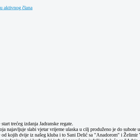
u aktivnog člana
start trećeg izdanja Jadranske regate.
 najavljuje slabi vjetar vrijeme ulaska u cilj produženo je do subote u 
 od kojih dvije iz našeg kluba i to Sani Delić sa "Anadorom" i Želimir