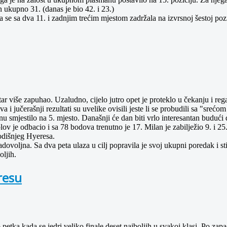
 ukupno 31. (danas je bio 42. i 23.)
a se sa dva 11. i zadnjim trećim mjestom zadržala na izvrsnoj šestoj pozici
etar više zapuhao. Uzaludno, cijelo jutro opet je proteklo u čekanju i reg
a i jučerašnji rezultati su uvelike ovisili jeste li se probudili sa "srećo
 smjestilo na 5. mjesto. Današnji će dan biti vrlo interesantan budući 
ov je odbacio i sa 78 bodova trenutno je 17. Milan je zabilježio 9. i 25
godišnjeg Hyeresa.
zadovoljna. Sa dva peta ulaza u cilj popravila je svoj ukupni poredak i s
oljih.
resu
o petka kada se jedri veliko finale deset najboljih u svakoj klasi. Po za