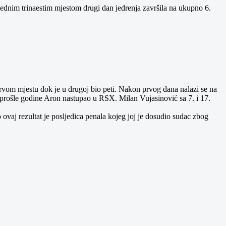
 jednim trinaestim mjestom drugi dan jedrenja završila na ukupno 6.
prvom mjestu dok je u drugoj bio peti. Nakon prvog dana nalazi se na
e prošle godine Aron nastupao u RSX. Milan Vujasinović sa 7. i 17.
 ovaj rezultat je posljedica penala kojeg joj je dosudio sudac zbog