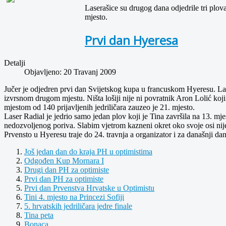
Laserašice su drugog dana odjedrile tri plov
mjesto.
Prvi dan Hyeresa
Detalji
Objavljeno: 20 Travanj 2009
Jučer je odjedren prvi dan Svijetskog kupa u francuskom Hyeresu. Lase
izvrsnom drugom mjestu. Ništa lošiji nije ni povratnik Aron Lolić koj
mjestom od 140 prijavljenih jedriličara zauzeo je 21. mjesto.
Laser Radial je jedrio samo jedan plov koji je Tina završila na 13. mj
nedozvoljenog poriva. Slabim vjetrom kazneni okret oko svoje osi nij
Prvensto u Hyeresu traje do 24. travnja a organizator i za današnji d
Još jedan dan do kraja PH u optimistima
Odgođen Kup Mornara I
Drugi dan PH za optimiste
Prvi dan PH za optimiste
Prvi dan Prvenstva Hrvatske u Optimistu
Tini 4. mjesto na Princezi Sofiji
5. hrvatskih jedriličara jedre finale
Tina peta
Bonaca