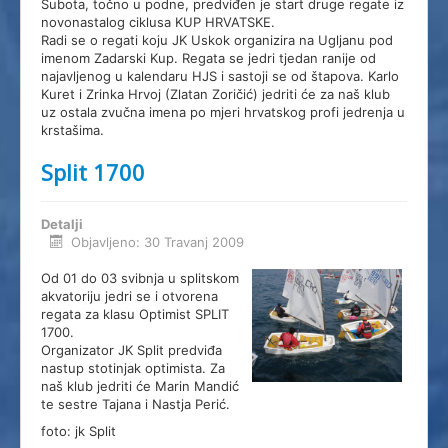
Subota, točno u podne, predviđen je start druge regate iz
novonastalog ciklusa KUP HRVATSKE.
Radi se o regati koju JK Uskok organizira na Ugljanu pod
imenom Zadarski Kup. Regata se jedri tjedan ranije od
najavljenog u kalendaru HJS i sastoji se od štapova. Karlo
Kuret i Zrinka Hrvoj (Zlatan Zoričić) jedriti će za naš klub
uz ostala zvučna imena po mjeri hrvatskog profi jedrenja u
krstašima.
Split 1700
Detalji
Objavljeno: 30 Travanj 2009
Od 01 do 03 svibnja u splitskom
akvatoriju jedri se i otvorena
regata za klasu Optimist SPLIT
1700.
Organizator JK Split predviđa
nastup stotinjak optimista. Za
naš klub jedriti će Marin Mandić
te sestre Tajana i Nastja Perić.
foto: jk Split