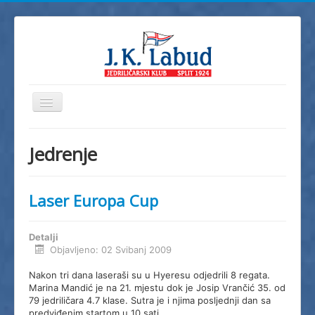
Prikaz/Sakrivanje
navigacije
Home
Jedrenje
JK Labud
Novosti
Laser Europa Cup
Regate
Škola jedrenja
Detalji
Objavljeno: 02 Svibanj 2009
Foto
Nakon tri dana laseraši su u Hyeresu odjedrili 8 regata.
Video
Marina Mandić je na 21. mjestu dok je Josip Vrančić 35. od
79 jedriličara 4.7 klase. Sutra je i njima posljednji dan sa
Info
predviđenim startom u 10 sati.