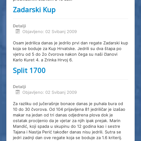
Dokumenti
Zadarski Kup
Splitski Festival Jedrenja
Detalji
Objavljeno: 02 Svibanj 2009
Osam jedrilica danas je jedrilo prvi dan regate Zadarski kup
koja se boduje za Kup Hrvatske. Jedrili su dva štapa po
vjetru od 5 do 2o čvorova nakon čega su naši članovi
Karlo Kuret 4. a Zrinka Hrvoj 6.
Split 1700
Detalji
Objavljeno: 02 Svibanj 2009
Za razliku od jučerašnje bonace danas je puhala bura od
10 do 30 čvorova. Od 104 prijavljena 81 jedriličar je izašao
makar na jedan od tri danas odjedrena plova dok je
ostatak procijenio da je vjetar za njih ipak prejak. Marin
Mandić, koji spada u skupinu do 12 godina kao i sestre
Tajana i Nastja Perić također danas nisu jedrili. Sutra se
jedri zadnji dan ove regate koja se boduje za 1.6 kriterij.