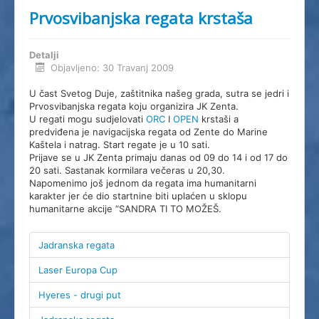
Prvosvibanjska regata krstaša
Detalji
Objavljeno: 30 Travanj 2009
U čast Svetog Duje, zaštitnika našeg grada, sutra se jedri i
Prvosvibanjska regata koju organizira JK Zenta.
U regati mogu sudjelovati
ORC
I
OPEN
krstaši a
predviđena je navigacijska regata od Zente do Marine
Kaštela i natrag. Start regate je u 10 sati.
Prijave se u JK Zenta primaju danas od 09 do 14 i od 17 do
20 sati. Sastanak kormilara večeras u 20,30.
Napomenimo još jednom da regata ima humanitarni
karakter jer će dio startnine biti uplaćen u sklopu
humanitarne akcije “SANDRA TI TO MOŽEŠ.
Jadranska regata
Laser Europa Cup
Hyeres - drugi put