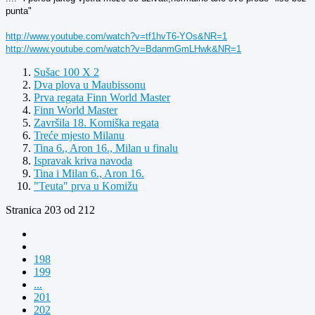
punta"
http://www.youtube.com/watch?v=tf1hvT6-YOs&NR=1
http://www.youtube.com/watch?v=BdanmGmLHwk&NR=1
Sušac 100 X 2
Dva plova u Maubissonu
Prva regata Finn World Master
Finn World Master
Završila 18. Komiška regata
Treće mjesto Milanu
Tina 6., Aron 16., Milan u finalu
Ispravak kriva navoda
Tina i Milan 6., Aron 16.
"Teuta" prva u Komižu
Stranica 203 od 212
198
199
...
201
202