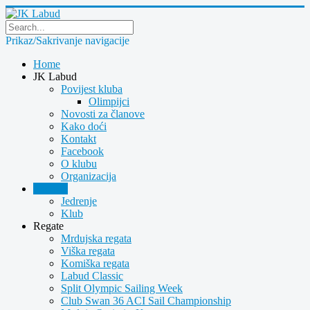
Prikaz/Sakrivanje navigacije
Home
JK Labud
Povijest kluba
Olimpijci
Novosti za članove
Kako doći
Kontakt
Facebook
O klubu
Organizacija
Novosti
Jedrenje
Klub
Regate
Mrdujska regata
Viška regata
Komiška regata
Labud Classic
Split Olympic Sailing Week
Club Swan 36 ACI Sail Championship