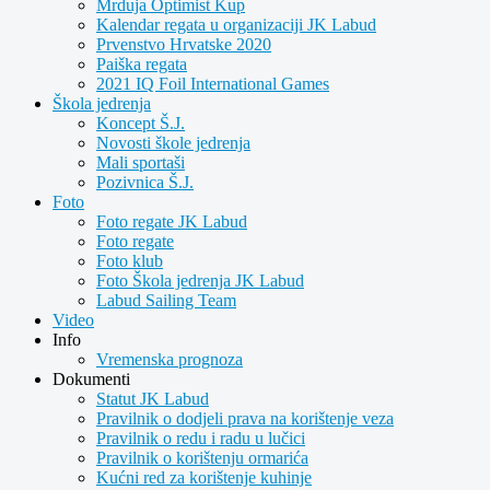
Mrduja Optimist Kup
Kalendar regata u organizaciji JK Labud
Prvenstvo Hrvatske 2020
Paiška regata
2021 IQ Foil International Games
Škola jedrenja
Koncept Š.J.
Novosti škole jedrenja
Mali sportaši
Pozivnica Š.J.
Foto
Foto regate JK Labud
Foto regate
Foto klub
Foto Škola jedrenja JK Labud
Labud Sailing Team
Video
Info
Vremenska prognoza
Dokumenti
Statut JK Labud
Pravilnik o dodjeli prava na korištenje veza
Pravilnik o redu i radu u lučici
Pravilnik o korištenju ormarića
Kućni red za korištenje kuhinje