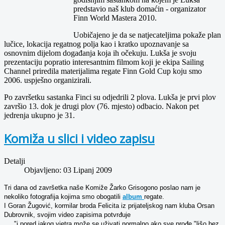
predstavio naš klub domaćin - organizator
Finn World Mastera 2010.
Uobičajeno je da se natjecateljima pokaže plan
lučice, lokacija regatnog polja kao i kratko upoznavanje sa
osnovnim dijelom događanja koja ih očekuju. Lukša je svoju
prezentaciju popratio interesantnim filmom koji je ekipa Sailing
Channel priredila materijalima regate Finn Gold Cup koju smo
2006. uspješno organizirali.
Po završetku sastanka Finci su odjedrili 2 plova. Lukša je prvi plov
završio 13. dok je drugi plov (76. mjesto) odbacio. Nakon pet
jedrenja ukupno je 31.
Komiža u slici i video zapisu
Detalji
Objavljeno: 03 Lipanj 2009
Tri dana od završetka naše Komiže Žarko Grisogono poslao nam je
nekoliko fotografija kojima smo obogatili
album
regate.
I Goran Žugović, kormilar broda Felicita iz prijateljskog nam kluba Orsan
Dubrovnik, svojim video zapisima potvrđuje
....
"i pored jakog vjetra može se uživati,normalno ako sve prođe "lišo bez