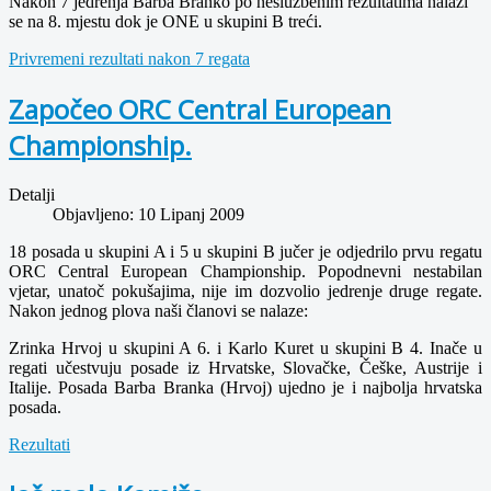
Nakon 7 jedrenja Barba Branko po neslužbenim rezultatima nalazi
se na 8. mjestu dok je ONE u skupini B treći.
Privremeni rezultati nakon 7 regata
Započeo ORC Central European
Championship.
Detalji
Objavljeno: 10 Lipanj 2009
18 posada u skupini A i 5 u skupini B jučer je odjedrilo prvu regatu
ORC Central European Championship. Popodnevni nestabilan
vjetar, unatoč pokušajima, nije im dozvolio jedrenje druge regate.
Nakon jednog plova naši članovi se nalaze:
Zrinka Hrvoj u skupini A 6. i Karlo Kuret u skupini B 4. Inače u
regati učestvuju posade iz Hrvatske, Slovačke, Češke, Austrije i
Italije. Posada Barba Branka (Hrvoj) ujedno je i najbolja hrvatska
posada.
Rezultati