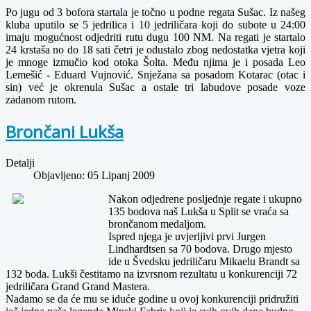
Po jugu od 3 bofora startala je točno u podne regata Sušac. Iz našeg
kluba uputilo se 5 jedrilica i 10 jedriličara koji do subote u 24:00
imaju mogućnost odjedriti rutu dugu 100 NM. Na regati je startalo
24 krstaša no do 18 sati četri je odustalo zbog nedostatka vjetra koji
je mnoge izmučio kod otoka Šolta. Među njima je i posada Leo
Lemešić - Eduard Vujnović. Snježana sa posadom Kotarac (otac i
sin) već je okrenula Sušac a ostale tri labudove posade voze
zadanom rutom.
Brončani Lukša
Detalji
Objavljeno: 05 Lipanj 2009
Nakon odjedrene posljednje regate i ukupno
135 bodova naš Lukša u Split se vraća sa
brončanom medaljom.
Ispred njega je uvjerljivi prvi Jurgen
Lindhardtsen sa 70 bodova. Drugo mjesto
ide u Švedsku jedriličaru Mikaelu Brandt sa
132 boda. Lukši čestitamo na izvrsnom rezultatu u konkurenciji 72
jedriličara Grand Grand Mastera.
Nadamo se da će mu se iduće godine u ovoj konkurenciji pridružiti