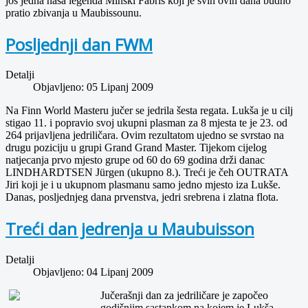
još jedna naša legenda Minski Fabris koji je svih ovih dana budno
pratio zbivanja u Maubissounu.
Posljednji dan FWM
Detalji
Objavljeno: 05 Lipanj 2009
Na Finn World Masteru jučer se jedrila šesta regata. Lukša je u cilj
stigao 11. i popravio svoj ukupni plasman za 8 mjesta te je 23. od
264 prijavljena jedriličara. Ovim rezultatom ujedno se svrstao na
drugu poziciju u grupi Grand Grand Master. Tijekom cijelog
natjecanja prvo mjesto grupe od 60 do 69 godina drži danac
LINDHARDTSEN Jürgen (ukupno 8.). Treći je čeh OUTRATA
Jiri koji je i u ukupnom plasmanu samo jedno mjesto iza Lukše.
Danas, posljednjeg dana prvenstva, jedri srebrena i zlatna flota.
Treći dan jedrenja u Maubuisson
Detalji
Objavljeno: 04 Lipanj 2009
Jučerašnji dan za jedriličare je započeo
godišnjim sastankom na kojem je Lukša