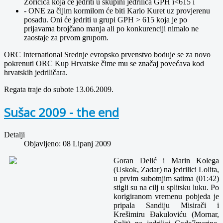
Zoričića koja će jedriti u skupini jedrilica GPH i<615 i
- ONE za čijim kormilom će biti Karlo Kuret uz provjerenu
posadu. Oni će jedriti u grupi GPH > 615 koja je po
prijavama brojčano manja ali po konkurenciji nimalo ne
zaostaje za prvom grupom.
ORC International Srednje evropsko prvenstvo boduje se za novo
pokrenuti ORC Kup Hrvatske čime mu se značaj povećava kod
hrvatskih jedriličara.
Regata traje do subote 13.06.2009.
Sušac 2009 - the end
Detalji
Objavljeno: 08 Lipanj 2009
Goran Delić i Marin Kolega
(Uskok, Zadar) na jedrilici Lolita,
u prvim subotnjim satima (01:42)
stigli su na cilj u splitsku luku. Po
korigiranom vremenu pobjeda je
pripala Sandiju Misirači i
Krešimiru Đakuloviću (Mornar,