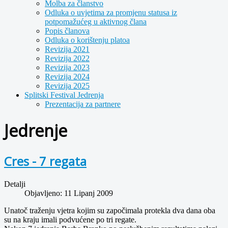
Molba za članstvo
Odluka o uvjetima za promjenu statusa iz
potpomažućeg u aktivnog člana
Popis članova
Odluka o korištenju platoa
Revizija 2021
Revizija 2022
Revizija 2023
Revizija 2024
Revizija 2025
Splitski Festival Jedrenja
Prezentacija za partnere
Jedrenje
Cres - 7 regata
Detalji
Objavljeno: 11 Lipanj 2009
Unatoč traženju vjetra kojim su započimala protekla dva dana oba
su na kraju imali podvućene po tri regate.