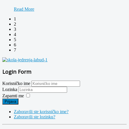
Read More
1
2
3
4
5
6
7
Login Form
Korisničko ime
Lozinka
Zapamti me
Prijava
Zaboravili ste korisničko ime?
Zaboravili ste lozinku?