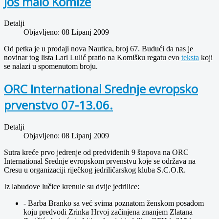
Još malo Komiže
Detalji
Objavljeno: 08 Lipanj 2009
Od petka je u prodaji nova Nautica, broj 67. Budući da nas je
novinar tog lista Lari Lulić pratio na Komišku regatu evo
teksta
koji
se nalazi u spomenutom broju.
ORC International Srednje evropsko
prvenstvo 07-13.06.
Detalji
Objavljeno: 08 Lipanj 2009
Sutra kreće prvo jedrenje od predviđenih 9 štapova na ORC
International Srednje evropskom prvenstvu koje se održava na
Cresu u organizaciji riječkog jedriličarskog kluba S.C.O.R.
Iz labudove lučice krenule su dvije jedrilice:
- Barba Branko sa već svima poznatom ženskom posadom
koju predvodi Zrinka Hrvoj začinjena znanjem Zlatana