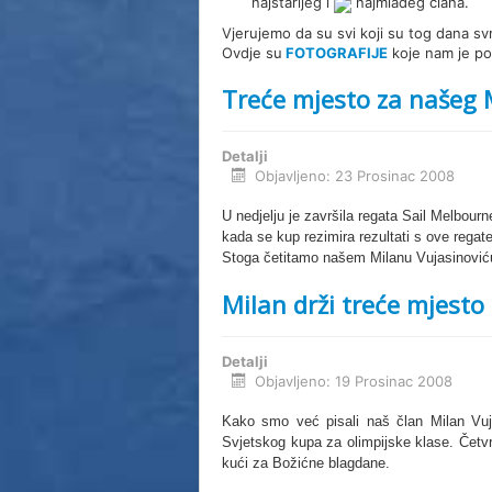
rijeg
najstarijeg i
najmlađeg člana.
Vjerujemo da su svi koji su tog dana svr
Ovdje su
FOTOGRAFIJE
koje nam je pos
Treće mjesto za našeg 
Detalji
Objavljeno: 23 Prosinac 2008
U nedjelju je završila
regata Sail Melbourne
kada se kup rezimira rezultati s ove regat
Stoga četitamo našem Milanu Vujasinoviću
Milan drži treće mjesto
Detalji
Objavljeno: 19 Prosinac 2008
Kako smo već pisali naš član Milan Vujas
Svjetskog kupa za olimpijske klase. Četvrt
kući za Božićne blagdane.