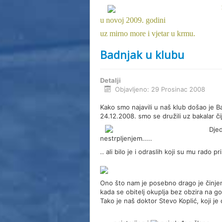
u novoj 2009. godini
uz mirno more i vjetar u krmu.
Badnjak u klubu
Detalji
Objavljeno: 29 Prosinac 2008
Kako smo najavili u naš klub došao je B
24.12.2008. smo se družili uz bakalar č
Djed
nestrpljenjem.....
.. ali bilo je i odraslih koji su mu rado pri
Ono što nam je posebno drago je činjeni
kada se obitelj okuplja bez obzira na go
Tako je naš doktor Stevo Koplić, koji j