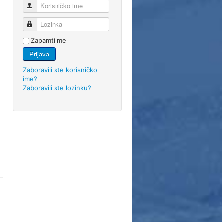
Korisničko ime
Lozinka
Zapamti me
Prijava
Zaboravili ste korisničko
ime?
Zaboravili ste lozinku?