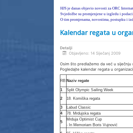
HJS je danas objavio novosti za ORC Interna
Svjedožbe su promjenjene u izgledu i podaci
O tim promjenama, novostima, postupku i izda
Kalendar regata u organ
Detalji
Objavljeno: 14 Siječanj 2009
Osim što predlažemo da već u siječnju n
Pogledajte kalendar regata u organizacij
RB
Naziv regate
1
Split Olympic Sailing Week
2
18. Komiška regata
3
Labud Classic
4
78. Mrdujska regata
Mrduja Optimist Cup
5
- In Memoriam Boris Vujnović