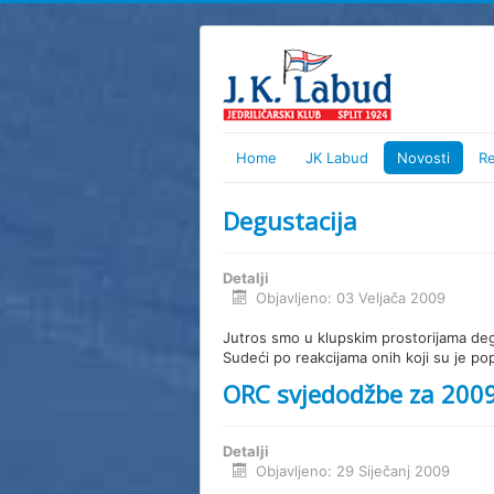
Home
JK Labud
Novosti
R
Degustacija
Detalji
Objavljeno: 03 Veljača 2009
Jutros smo u klupskim prostorijama deg
Sudeći po reakcijama onih koji su je po
ORC svjedodžbe za 2009
Detalji
Objavljeno: 29 Siječanj 2009