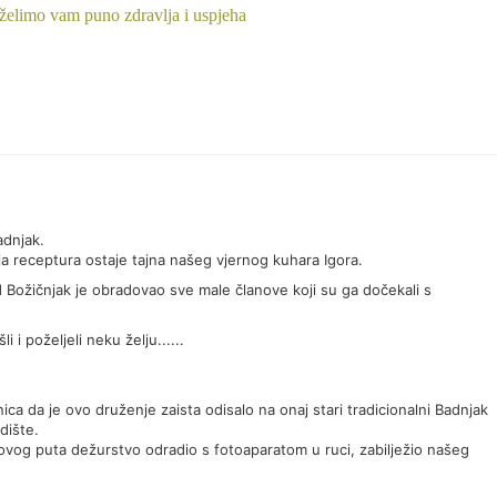
želimo vam puno zdravlja i uspjeha
adnjak.
ija receptura ostaje tajna našeg vjernog kuhara Igora.
 Božičnjak je obradovao sve male članove koji su ga dočekali s
šli i poželjeli neku želju......
ca da je ovo druženje zaista odisalo na onaj stari tradicionalni Badnjak
dište.
e ovog puta dežurstvo odradio s fotoaparatom u ruci, zabilježio našeg