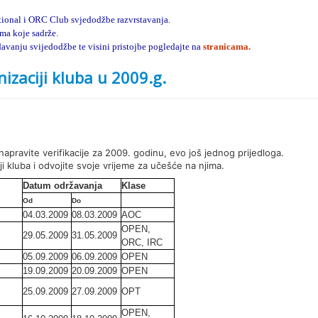
tional i ORC Club svjedodžbe razvrstavanja.
ma koje sadrže.
vanju svijedodžbe te visini pristojbe pogledajte na
stranicama.
izaciji kluba u 2009.g.
apravite verifikacije za 2009. godinu, evo još jednog prijedloga.
i kluba i odvojite svoje vrijeme za učešće na njima.
Datum održavanja
Klase
Od
Do
04.03.2009
08.03.2009
AOC
OPEN,
29.05.2009
31.05.2009
ORC, IRC
05.09.2009
06.09.2009
OPEN
19.09.2009
20.09.2009
OPEN
25.09.2009
27.09.2009
OPT
OPEN,