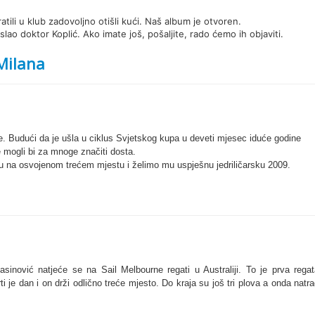
atili u klub zadovoljno otišli kući. Naš album je otvoren.
lao doktor Koplić. Ako imate još, pošaljite, rado ćemo ih objaviti.
Milana
. Budući da je ušla u ciklus Svjetskog kupa u deveti mjesec iduće godine
e mogli bi za mnoge značiti dosta.
 na osvojenom trećem mjestu i želimo mu uspješnu jedriličarsku 2009.
inović natjeće se na Sail Melbourne regati u Australiji. To je prva regat
i je dan i on drži odlično treće mjesto. Do kraja su još tri plova a onda natr