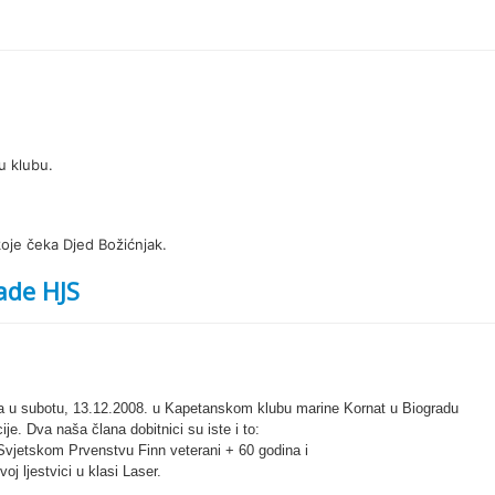
u klubu.
koje čeka Djed Božićnjak.
ade HJS
na u subotu, 13.12.2008. u Kapetanskom klubu marine Kornat u Biogradu
ije. Dva naša člana dobitnici su iste i to:
vjetskom Prvenstvu Finn veterani + 60 godina i
j ljestvici u klasi Laser.