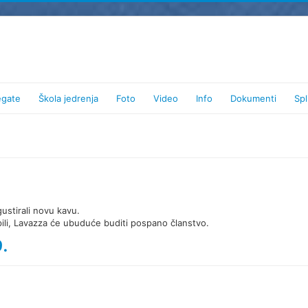
egate
Škola jedrenja
Foto
Video
Info
Dokumenti
Spl
ustirali novu kavu.
pili, Lavazza će ubuduće buditi pospano članstvo.
.