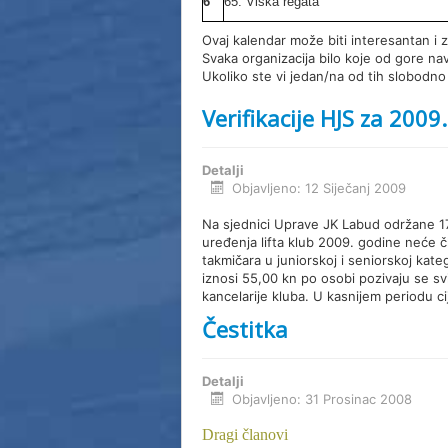
6
65. Viška regata
Ovaj kalendar može biti interesantan i 
Svaka organizacija bilo koje od gore na
Ukoliko ste vi jedan/na od tih slobodno 
Verifikacije HJS za 2009
Detalji
Objavljeno: 12 Siječanj 2009
Na sjednici Uprave JK Labud održane 1
uređenja lifta klub 2009. godine neće čl
takmičara u juniorskoj i seniorskoj kateg
iznosi 55,00 kn po osobi pozivaju se sv
kancelarije kluba. U kasnijem periodu ci
Čestitka
Detalji
Objavljeno: 31 Prosinac 2008
Dragi članovi