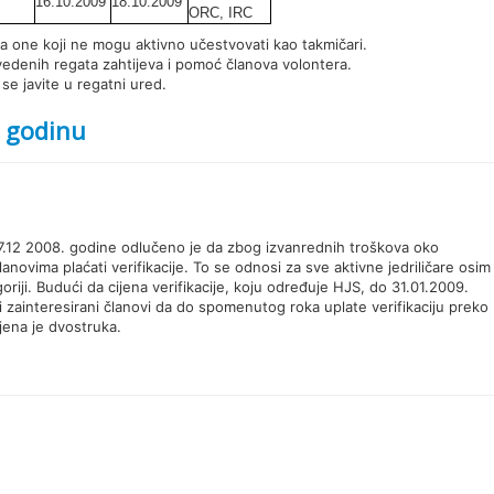
16.10.2009
18.10.2009
ORC, IRC
za one koji ne mogu aktivno učestvovati kao takmičari.
vedenih regata zahtijeva i pomoć članova volontera.
se javite u regatni ured.
. godinu
7.12 2008. godine odlučeno je da zbog izvanrednih troškova oko
anovima plaćati verifikacije. To se odnosi za sve aktivne jedriličare osim
oriji. Budući da cijena verifikacije, koju određuje HJS, do 31.01.2009.
i zainteresirani članovi da do spomenutog roka uplate verifikaciju preko
jena je dvostruka.