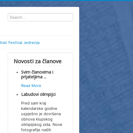
itski Festival Jedrenja
Novosti za članove
Svim članovima i
prijateljima ...
Read More
Labudovi olimpijci
Pred sam kraj
kalendarske godine
uspješno je dovršena
obnova klupskog
olimpijskog zida. Nove
fotografije naših