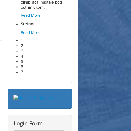
olimpijaca, nastale pod
oštrim okom
…
Read More
Sretno!
Read More
1
2
3
4
5
6
7
Login Form