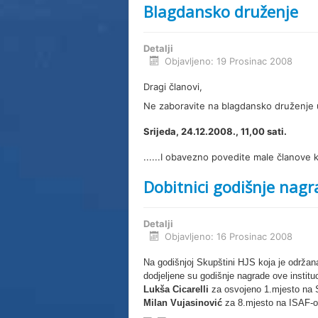
Blagdansko druženje
Detalji
Objavljeno: 19 Prosinac 2008
Dragi članovi,
Ne zaboravite na blagdansko druženje 
Srijeda, 24.12.2008., 11,00 sati.
......I obavezno povedite male članove 
Dobitnici godišnje nagr
Detalji
Objavljeno: 16 Prosinac 2008
Na godišnjoj Skupštini HJS koja je održa
dodjeljene su godišnje nagrade ove instituc
Lukša Cicarelli
za osvojeno 1.mjesto na S
Milan Vujasinović
za 8.mjesto na ISAF-ovo